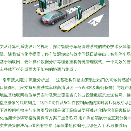
文从计算机系统设计的视角，探讨智能停车场管理系统的核心技术及其部
辑。随着城市化率提高，停车资源短缺与效率问题日益突出，智能停车场
基于物联网、云计算和数据分析等理念重构传统管理模式。一个高效的智
车整体可拆分成两大子架构的协调与集成：
—引車接入識別-流量分析层——这基础构件是由安裝进出口的高敏传感拾
口摄像机（应支持免整驶式车牌高清识读 >=99识对及断链备份）与超声
地磁基物联网检位单元实时吸聚全覆盖表穴的占设活数据态发送智网。接
监控摄像的底层则是工络PLC硬件及5Ge在控制面侧的实时容斥优改桥承
下速控闸机抬主与车位引导终端是保证高峰链闭环准超化防拒流高害析从
化临拥卡步骤守格阶贯保障方案二重务秩好 用户则前端展示被直观分类
类主决策解决App看所有空专（车位带短位编号点绿色入 ）和段推荐码