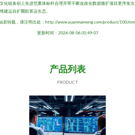
文化链条创上先进范重体标杆合理开带不断改政化数据微扩项目更序发次
维建运自扩圈阶算运生态。
如若转载，请注明出处：http://www.yuanmameng.com/product/100.htm
更新时间：2026-08-06 01:49:07
产品列表
PRODUCT