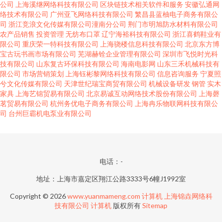
公司
上海溪继网络科技有限公司
区块链技术相关软件和服务
安徽弘通网
络技术有限公司
广州亚飞网络科技有限公司
繁昌县蓝柚电子商务有限公
司
浙江竞浪文化传媒有限公司潼南分公司
荆门市明旭防水材料有限公司
农产品销售
投资管理
无纺布口罩
辽宁海裕科技有限公司
浙江喜鹤鞋业有
限公司
重庆荣一特科技有限公司
上海骁楼信息科技有限公司
北京东方博
宝古玩书画市场有限公司
芜湖赫铨企业管理有限公司
深圳市飞悦时光科
技有限公司
山东复古环保科技有限公司
海南电影网
山东三禾机械科技有
限公司
市场营销策划
上海钰彬黎网络科技有限公司
信息咨询服务
宁夏照
兮文化传媒有限公司
天津世纪瑞宝商贸有限公司
机械设备研发
钢管
实木
家具
上海艺锦贸易有限公司
北京易诚互动网络技术股份有限公司
上海磬
茗贸易有限公司
杭州务优电子商务有限公司
上海冉乐物联网科技有限公
司
台州巨霸机电泵业有限公司
电话：-
地址：上海市嘉定区翔江公路3333号6幢J1992室
Copyright © 2026
www.yuanmameng.com
计算机
上海锦垚网络科
技有限公司
计算机
版权所有
Sitemap