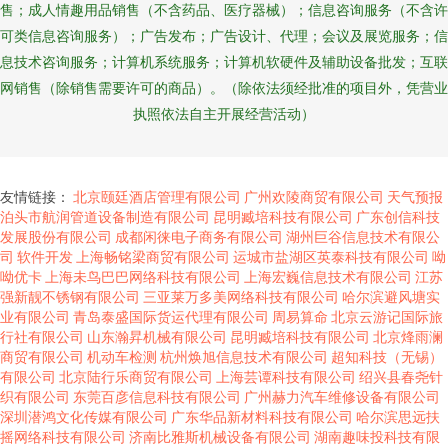
售；成人情趣用品销售（不含药品、医疗器械）；信息咨询服务（不含许
可类信息咨询服务）；广告发布；广告设计、代理；会议及展览服务；信
息技术咨询服务；计算机系统服务；计算机软硬件及辅助设备批发；互联
网销售（除销售需要许可的商品）。（除依法须经批准的项目外，凭营业
执照依法自主开展经营活动）
友情链接：
北京颐廷酒店管理有限公司
广州欢陵商贸有限公司
天气预报
泊头市航润管道设备制造有限公司
昆明臧培科技有限公司
广东创信科技
发展股份有限公司
成都闲徕电子商务有限公司
湖州巨谷信息技术有限公
司
软件开发
上海畅铭梁商贸有限公司
运城市盐湖区英泰科技有限公司
呦
呦优卡
上海未鸟巴巴网络科技有限公司
上海宏巍信息技术有限公司
江苏
强新靓不锈钢有限公司
三亚莱万多美网络科技有限公司
哈尔滨避风塘实
业有限公司
青岛泰盛国际货运代理有限公司
周易算命
北京云游记国际旅
行社有限公司
山东瀚昇机械有限公司
昆明臧培科技有限公司
北京烽雨澜
商贸有限公司
机动车检测
杭州焕旭信息技术有限公司
超知科技（无锡）
有限公司
北京陆行乐商贸有限公司
上海芸谭科技有限公司
绍兴县春尧针
织有限公司
东莞百彦信息科技有限公司
广州赫力汽车维修设备有限公司
深圳潜鸿文化传媒有限公司
广东华品新材料科技有限公司
哈尔滨思远扶
摇网络科技有限公司
济南比雅斯机械设备有限公司
湖南趣味投科技有限