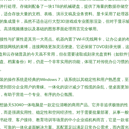
并行处理。存储则配备了一块1TB的机械硬盘，提供了海量的数据存储空
，适合存放大量的文档、表格、演示文稿及业务资料。显卡采用了处理器
的集成显卡，虽然不适合运行大型3D游戏或专业图形渲染，但对于显示
、高清视频播放以及基础的图形界面处理而言完全够用。
接性与扩展性是其另一大亮点。机器内置了Wi-Fi无线网卡，让办公桌的
摆脱网线的束缚，连接网络更加灵活便捷。它还保留了DVD刻录光驱，
盘和云存储普及的今天虽不常用，但在需要读取或刻录光盘资料（如软件
盘、档案备份）时，仍是一个非常实用的功能，体现了对传统办公习惯的
。
装的操作系统是经典的Windows 7，该系统以其稳定性和用户熟悉度，
受到部分企业用户的青睐。一体化的设计减少了线缆的杂乱，使桌面更加
，有助于营造一个专业、有序的办公氛围。
想扬天S3040一体电脑是一款定位清晰的商用产品。它并非追求极致的性
，而是强调实用性、稳定性和空间经济性。对于需要批量部署、从事一般
书处理、客户接待、教育培训等场景的中小企业或机构而言，它是一款省
、可靠的一体化桌面解决方案。其配置足以满足日常办公需求，而内置光