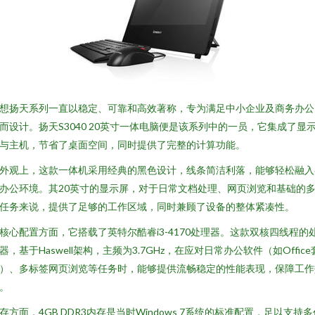
想扬天系列一直以稳定、可靠和高效著称，专为满足中小企业及商务办公
而设计。扬天S3040 20英寸一体电脑便是该系列中的一员，它集成了显
与主机，节省了桌面空间，同时提供了完整的计算功能。
外观上，这款一体机采用经典的黑色设计，线条简洁利落，能够轻松融入
办公环境。其20英寸的显示屏，对于日常文档处理、网页浏览和基础的
任务来说，提供了足够的工作区域，同时兼顾了设备的整体紧凑性。
核心配置方面，它搭载了英特尔酷睿i3-4170处理器。这款双核四线程的
器，基于Haswell架构，主频为3.7GHz，在应对日常办公软件（如Office
）、多标签网页浏览等任务时，能够提供流畅稳定的性能表现，保障工作
。
存方面，4GB DDR3内存是当时Windows 7系统的标准配置，足以支持多