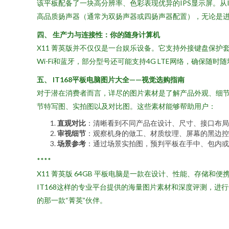
该平板配备了一块高分辨率、色彩表现优异的IPS显示屏。从
高品质扬声器（通常为双扬声器或四扬声器配置），无论是
四、 生产力与连接性：你的随身计算机
X11 菁英版并不仅仅是一台娱乐设备。它支持外接键盘保
Wi-Fi和蓝牙，部分型号还可能支持4G LTE网络，确保
五、 IT168平板电脑图片大全——视觉选购指南
对于潜在消费者而言，详尽的图片素材是了解产品外观、细节和
节特写图、实拍图以及对比图。这些素材能够帮助用户：
直观对比
：清晰看到不同产品在设计、尺寸、接口布局
审视细节
：观察机身的做工、材质纹理、屏幕的黑边控
场景参考
：通过场景实拍图，预判平板在手中、包内或
****
X11 菁英版 64GB 平板电脑是一款在设计、性能、存
IT168这样的专业平台提供的海量图片素材和深度评测，
的那一款“菁英”伙伴。