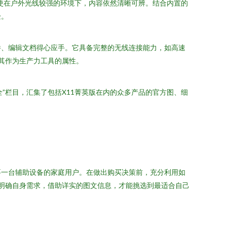
即使在户外光线较强的环境下，内容依然清晰可辨。结合内置的
验。
件、编辑文档得心应手。它具备完整的无线连接能力，如高速
了其作为生产力工具的属性。
”栏目，汇集了包括X11菁英版在内的众多产品的官方图、细
需要一台辅助设备的家庭用户。在做出购买决策前，充分利用如
，明确自身需求，借助详实的图文信息，才能挑选到最适合自己