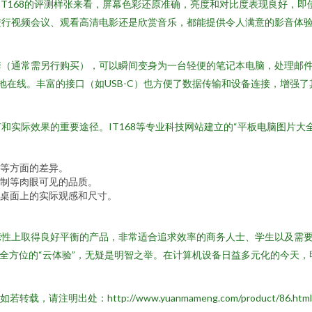
IT168的评测样张来看，屏幕色彩还原准确，亮度和对比度表现良好，
进行视频会议、观看高清电影还是欣赏音乐，都能提供令人满意的影音体
护套（通常需另行购买），可以瞬间变身为一台轻便的笔记本电脑，处理邮
随时随地在线。丰富的接口（如USB-C）也方便了数据传输和设备连接，增强
实际效果的重要途径。IT168等专业科技网站建立的“平板电脑图片大全
等方面的差异。
制等肉眼可见的品质。
桌面上的实际观感和尺寸。
储和便携性上取得良好平衡的产品，非常适合追求效率的商务人士、学生以及
进行全方位的“云体验”，无疑是明智之举。在计算机设备日益多元化的今天
如若转载，请注明出处：http://www.yuanmameng.com/product/86.html