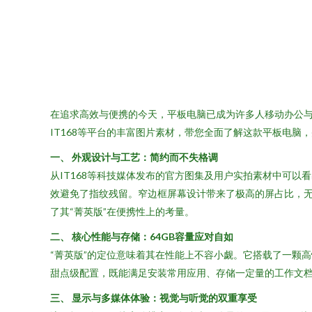
在追求高效与便携的今天，平板电脑已成为许多人移动办公与娱
IT168等平台的丰富图片素材，带您全面了解这款平板电脑
一、 外观设计与工艺：简约而不失格调
从IT168等科技媒体发布的官方图集及用户实拍素材中可以
效避免了指纹残留。窄边框屏幕设计带来了极高的屏占比，
了其“菁英版”在便携性上的考量。
二、 核心性能与存储：64GB容量应对自如
“菁英版”的定位意味着其在性能上不容小觑。它搭载了一颗
甜点级配置，既能满足安装常用应用、存储一定量的工作文
三、 显示与多媒体体验：视觉与听觉的双重享受