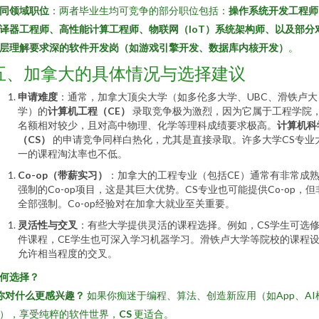
同领域职位
：两者毕业生均可竞争的部分职位包括：
操作系统开发工程师
译器工程师、高性能计算工程师、物联网（IoT）系统架构师、以及部分
层理解要求深的软件开发岗（如游戏引擎开发、数据库内核开发）
。
五、加拿大的具体情况与选择建议
申请难度
：通常，加拿大顶尖大学（如多伦多大学、UBC、滑铁卢大
学）的
计算机工程（CE）
录取竞争极为激烈，因为它属于工程学院
名额相对较少，且对高中物理、化学等理科成绩要求极高。
计算机科
（CS）
的申请竞争同样白热化，尤其是直接录取。许多大学CS专业
一的课程淘汰率也不低。
Co-op（带薪实习）
：加拿大的工程专业（包括CE）通常有非常成
强制的Co-op项目，这是其巨大优势。CS专业也可能提供Co-op，但
全部强制。Co-op经验对在加拿大就业至关重要。
灵活性与交叉
：有些大学提供灵活的课程选择。例如，CS学生可选
件课程，CE学生也可深入学习机器学习。滑铁卢大学等院校的课程
允许相当程度的交叉。
何选择？
你对什么更感兴趣？
如果你痴迷于编程、算法、创造新应用（如App、AI
），享受纯粹的软件世界，
CS
更适合。