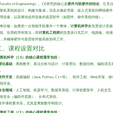
Faculty of Engineering）。CE研究的核心是
硬件与软硬件的结合
。它关
算机系统的设计、构建与集成，涉及从微处理器、嵌入式系统到网络硬件
理设备，以及驱动这些设备的底层软件（如固件、操作系统内核）。
单比喻：如果把一台智能手机看作一个整体，
计算机科学
家负责设计其操
统、应用程序和算法；而
计算机工程师
则负责设计其芯片、电路板、传感
，并确保硬件与底层软件能高效协同工作。
二、课程设置对比
算机科学（CS）的核心课程通常包括：
理论基础
：离散数学、算法分析与设计、计算理论、数据结构、编程语言
。
软件开发
：高级编程（Java, Python, C++等）、软件工程、Web开发、移
用开发。
专业领域
：人工智能、机器学习、数据库系统、计算机图形学、人机交互
络安全（偏软件层面）、分布式系统。
 数学课程要求高，尤其是离散数学和统计。
算机工程（CE）的核心课程通常包括：