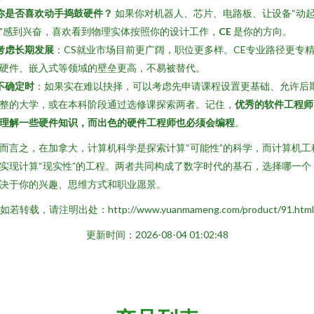
你是否喜欢动手捣鼓硬件？
如果你对机器人、芯片、电路板、让设备“动
”感到兴奋，喜欢看到物理实体按照你的设计工作，
CE
是你的方向。
考虑长期发展
：CS就业市场目前更广阔，职位更多样。CE专业路径更专
硬件、嵌入式等领域的壁垒更高，不易被替代。
不确定时
：如果实在难以抉择，可以考虑先申请课程设置更基础、允许后
整的大学，或在本科阶段通过选修课探索两者。记住，
优秀的软件工程师
理解一些硬件知识，而出色的硬件工程师也必须会编程
。
而言之，在加拿大，计算机科学是探索计算“可能性”的科学，而计算机工
实现计算“现实性”的工程。两者共同构成了数字时代的基石，选择哪一个
决于你的兴趣、思维方式和职业愿景。
如若转载，请注明出处：http://www.yuanmameng.com/product/91.html
更新时间：2026-08-04 01:02:48