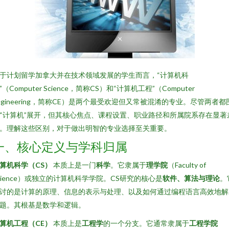
于计划留学加拿大并在技术领域发展的学生而言，“计算机科
”（Computer Science，简称CS）和“计算机工程”（Computer
ngineering，简称CE）是两个最受欢迎但又常被混淆的专业。尽管两者都
“计算机”展开，但其核心焦点、课程设置、职业路径和所属院系存在显著
。理解这些区别，对于做出明智的专业选择至关重要。
一、核心定义与学科归属
算机科学（CS）
本质上是一门
科学
。它隶属于
理学院
（Faculty of
cience）或独立的计算机科学学院。CS研究的核心是
软件、算法与理论
。
讨的是计算的原理、信息的表示与处理、以及如何通过编程语言高效地解
题。其根基是数学和逻辑。
算机工程（CE）
本质上是
工程学
的一个分支。它通常隶属于
工程学院