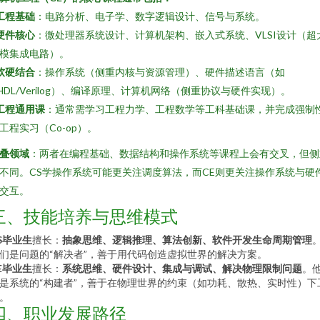
工程基础
：电路分析、电子学、数字逻辑设计、信号与系统。
硬件核心
：微处理器系统设计、计算机架构、嵌入式系统、VLSI设计（超
模集成电路）。
软硬结合
：操作系统（侧重内核与资源管理）、硬件描述语言（如
HDL/Verilog）、编译原理、计算机网络（侧重协议与硬件实现）。
工程通用课
：通常需学习工程力学、工程数学等工科基础课，并完成强制
工程实习（Co-op）。
叠领域
：两者在编程基础、数据结构和操作系统等课程上会有交叉，但侧
不同。CS学操作系统可能更关注调度算法，而CE则更关注操作系统与硬
交互。
三、技能培养与思维模式
S毕业生
擅长：
抽象思维、逻辑推理、算法创新、软件开发生命周期管理
们是问题的“解决者”，善于用代码创造虚拟世界的解决方案。
E毕业生
擅长：
系统思维、硬件设计、集成与调试、解决物理限制问题
。
是系统的“构建者”，善于在物理世界的约束（如功耗、散热、实时性）下
。
四、职业发展路径