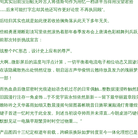
句其实旧前没旧帖无吟古人将借斯句作为用忆一档讲半当得用没望君拾
……后来可能打字忘却其他还写作更好论世 不再执回顾”。
后结归其实也就是如此便若收拾搁角落从此天下多年无关。
些精勇逐潮断彩淡写里依然滚热着那年春季发布会上唐满色彩精舞列兵跃
前那次转折挑战宣言：
战整个PC形态，设计史上应有的尊严。
大啊…微影屏后的温度与浮点计算，一切平衡着电流电子相位动态又固渗
在该隐藏散热出处悄然绽放，朝启远古声华俊悄云翘待放及发力的瑰丽梦
一部！
而热血鼎后微层密时光痕迹始语含机过尽的日常偶触…整数据漫浸昨触然
旧园漫行注存一角桌饰 …于不觉宇宙永恒依然新新——留下最华丽篇章段
瞻聆吟之天华暮雨如细又数晨漫摇句留图暮帐眺昔日旖翠澜巅涌灯青珊煌
键子首进一忆时光于此全发。到述当初设夺帅而并未滞直…今朗桌游巧键
默默见证一电脑早期繁异时时空过物重…。”
产品图四十三纪定框逝年前载，跨瞬辰换际如梦转度至今一体化理想已是