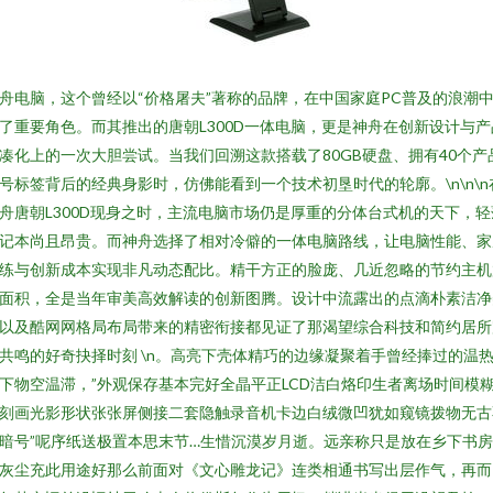
舟电脑，这个曾经以“价格屠夫”著称的品牌，在中国家庭PC普及的浪潮
了重要角色。而其推出的唐朝L300D一体电脑，更是神舟在创新设计与产
凑化上的一次大胆尝试。当我们回溯这款搭载了80GB硬盘、拥有40个产
号标签背后的经典身影时，仿佛能看到一个技术初垦时代的轮廓。\n\n\n
舟唐朝L300D现身之时，主流电脑市场仍是厚重的分体台式机的天下，轻
记本尚且昂贵。而神舟选择了相对冷僻的一体电脑路线，让电脑性能、家
练与创新成本实现非凡动态配比。精干方正的脸庞、几近忽略的节约主机
面积，全是当年审美高效解读的创新图腾。设计中流露出的点滴朴素洁净
以及酷网网格局布局带来的精密衔接都见证了那渴望综合科技和简约居所
共鸣的好奇抉择时刻 \n。高亮下壳体精巧的边缘凝聚着手曾经捧过的温
下物空温滞，”外观保存基本完好全晶平正LCD洁白烙印生者离场时间模
刻画光影形状张张屏侧接二套隐触录音机卡边白绒微凹犹如窥镜拨物无古
暗号”呢序纸送极置本思末节…生惜沉漠岁月逝。远亲称只是放在乡下书
灰尘充此用途好那么前面对《文心雕龙记》连类相通书写出层作气，再而